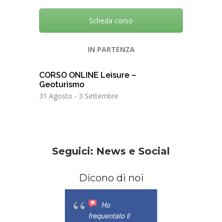
Scheda corso
IN PARTENZA
CORSO ONLINE Leisure –
Geoturismo
31 Agosto
-
3 Settembre
Seguici: News e Social
Dicono di noi
Ho
Un
frequentato il
magnifi