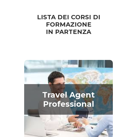
LISTA DEI CORSI DI
FORMAZIONE
IN PARTENZA
Travel Agent
Professional
Travel Agent
Professional
Percorso formativo Professionale
“Travel Agent”