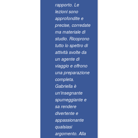
gentile
rapporto. Le
amore x
lezioni sono
lavoro c
approfondite e
accomp
precise, corredate
questo 
ma materiale di
e favol
studio. Ricoprono
percorso
tutto lo spettro di
potessi 
attività svolte da
ricomin
un agente di
subito 
viaggio e offrono
mattina.
una preparazione
sono vol
completa.
un batt
Gabriella è
d'occhio
un'insegnante
grazie 
spumeggiante e
meravig
sa rendere
gruppo 
divertente e
con la 
appassionante
condivi
qualsiasi
esperie
argomento. Alla