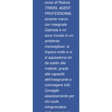
corso di Padova
esperie
TRAVEL AGENT
tempo s
PROFESSIONAL
sito e l
durante marzo
Facebo
con insegnate
l'obbiet
Gabriela e mi
appena 
sono trovato in un
stato po
ambiente
frequent
meraviglioso. si
corso p
impara molto e ci
viaggio.
si appassiona sin
Finalme
da subito alle
accadut
materie, grazie
stupen
alla capacità
di noi 
dell'insegnante a
qualcos
coinvolgere tutti.
trasmet
Consiglio
all'altro.
assolutamente per
Insegn
chi vuole
delizios
intraprendere
appassi