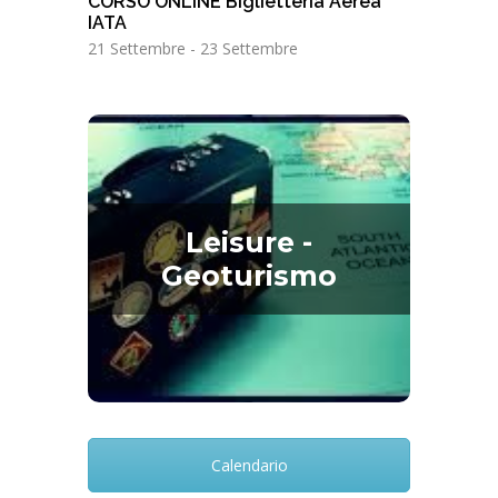
CORSO ONLINE Biglietteria Aerea
IATA
21 Settembre
-
23 Settembre
Leisure - Geoturismo
Leisure -
Geoturismo
Leisure – Geoturismo
Calendario