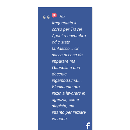
imparar
riguard
bigliett
Ho
come la
frequentato il
mondo
corso per Travel
dell’or
Agent a novembre
dei viag
ed è stato
L’inseg
fantastico... Un
Gabriel
sacco di cose da
sempre 
imparare ma
molto d
Gabriella è una
profess
docente
qualsias
ingambissima....
necessit
Finalmente ora
si vede
inizio a lavorare in
un’espe
agenzia, come
molto
stagista, ma
approfo
intanto per iniziare
settore.
va bene.
Consigl