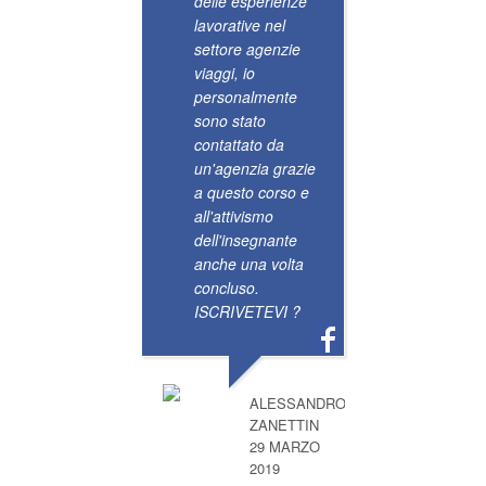
delle esperienze
suo lav
lavorative nel
ragazze
settore agenzie
Gabriel
viaggi, io
o GG?r
personalmente
la tua f
sono stato
Sabre.
contattato da
un'agenzia grazie
a questo corso e
all'attivismo
dell'insegnante
anche una volta
concluso.
ISCRIVETEVI ?
5 S
corso è
ALESSANDRO
ZANETTIN
verame
29 MARZO
completo
2019
permett