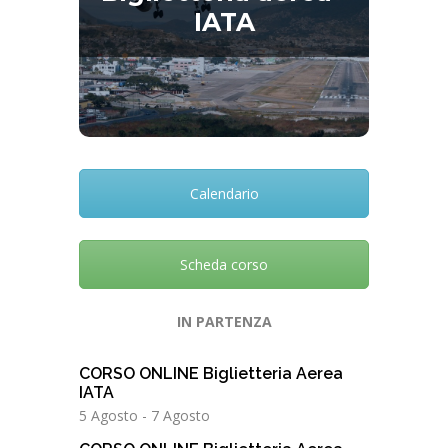
IATA
Percorso formativo Professionale
“Biglietteria aerea – IATA”
Calendario
Scheda corso
IN PARTENZA
CORSO ONLINE Biglietteria Aerea
IATA
5 Agosto
-
7 Agosto