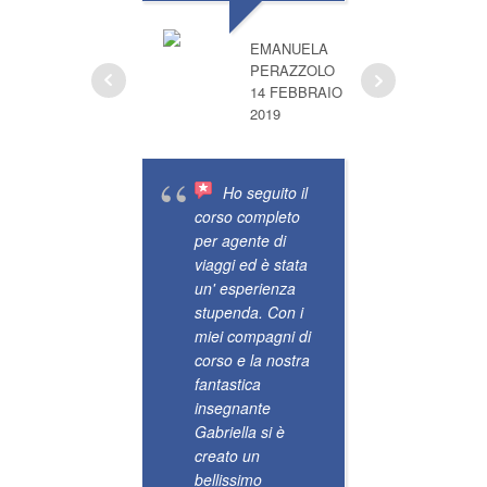
EMANUELA
PERAZZOLO
14 FEBBRAIO
2019
Ho seguito il
corso completo
Appena
per agente di
venerdì
viaggi ed è stata
travel 
un' esperienza
profess
stupenda. Con i
dire...
miei compagni di
fantast
corso e la nostra
fantasti
fantastica
la nostr
insegnante
Gabriel
Gabriella si è
la sua
creato un
profess
bellissimo