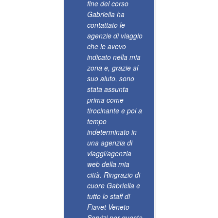
solare 
fine del corso
molto
Gabriella ha
scherzos
contattato le
agenzie di viaggio
che le avevo
indicato nella mia
zona e, grazie al
suo aiuto, sono
stata assunta
prima come
tirocinante e poi a
tempo
indeterminato in
una agenzia di
viaggi/agenzia
web della mia
città. Ringrazio di
cuore Gabriella e
tutto lo staff di
Fiavet Veneto
Servizi per questa