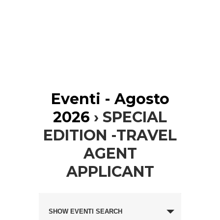
Eventi - Agosto
2026
› SPECIAL
EDITION -TRAVEL
AGENT
APPLICANT
Eventi
Evento
Search
SHOW EVENTI SEARCH
Views
and