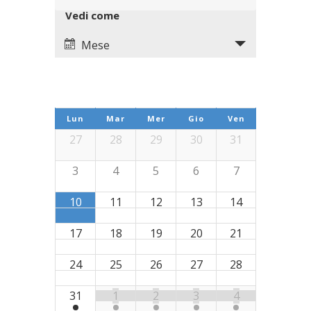
Navigation
Views
Vedi come
Navigation
Mese
Calendario
di
Lun
Mar
Mer
Gio
Ven
Eventi
Calendario
27
28
29
30
31
di
3
4
5
6
7
Eventi
10
11
12
13
14
17
18
19
20
21
24
25
26
27
28
31
1
2
3
4