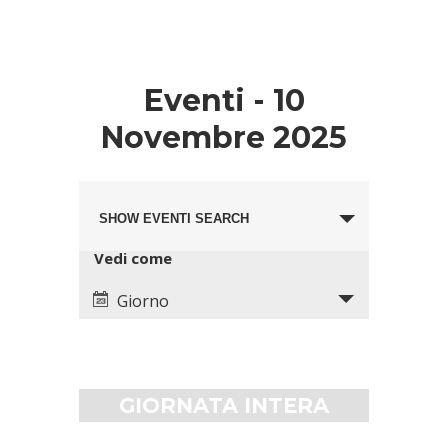
Eventi - 10
Novembre 2025
Eventi
Evento
Search
SHOW EVENTI SEARCH
Views
and
Navigation
Views
Vedi come
Navigation
Giorno
GIORNATA INTERA