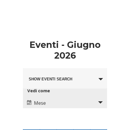
Eventi - Giugno
2026
Eventi
Evento
Search
SHOW EVENTI SEARCH
Views
and
Navigation
Views
Vedi come
Navigation
Mese
Calendario
di