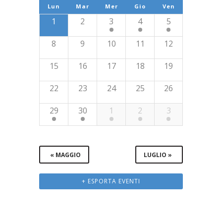
Lun
Mar
Mer
Gio
Ven
Eventi
Calendario
1
2
3
4
5
di
8
9
10
11
12
Eventi
15
16
17
18
19
22
23
24
25
26
29
30
1
2
3
«
MAGGIO
LUGLIO
»
+ ESPORTA EVENTI