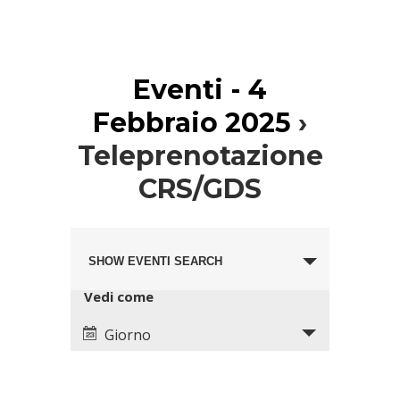
Eventi - 4
Febbraio 2025
›
Teleprenotazione
CRS/GDS
Eventi
Evento
Search
SHOW EVENTI SEARCH
Views
and
Navigation
Views
Vedi come
Navigation
Giorno