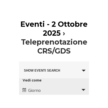
Eventi - 2 Ottobre
2025
›
Teleprenotazione
CRS/GDS
Eventi
Evento
Search
SHOW EVENTI SEARCH
Views
and
Navigation
Views
Vedi come
Navigation
Giorno