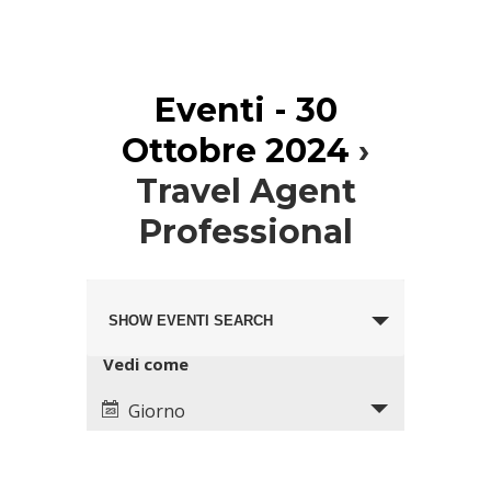
Eventi - 30
Ottobre 2024
›
Travel Agent
Professional
Eventi
Evento
Search
SHOW EVENTI SEARCH
Views
and
Navigation
Views
Vedi come
Navigation
Giorno