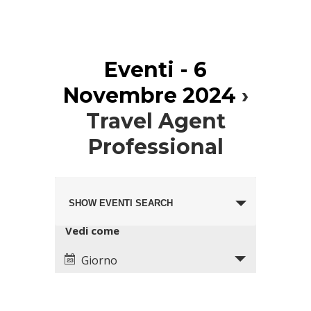
Eventi - 6
Novembre 2024
›
Travel Agent
Professional
Eventi
Evento
Search
SHOW EVENTI SEARCH
Views
and
Navigation
Views
Vedi come
Navigation
Giorno