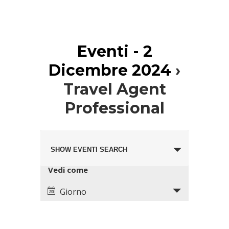
Eventi - 2
Dicembre 2024
›
Travel Agent
Professional
Eventi
Evento
Search
SHOW EVENTI SEARCH
Views
and
Navigation
Views
Vedi come
Navigation
Giorno