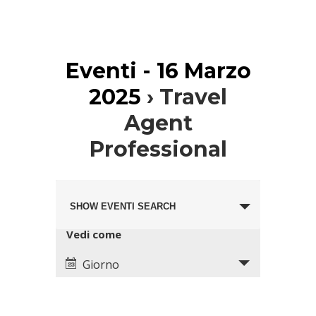
Eventi - 16 Marzo
2025
› Travel
Agent
Professional
Eventi
Evento
Search
SHOW EVENTI SEARCH
Views
and
Navigation
Views
Vedi come
Navigation
Giorno