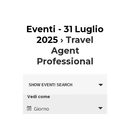
Eventi - 31 Luglio
2025
› Travel
Agent
Professional
Eventi
Evento
Search
SHOW EVENTI SEARCH
Views
and
Navigation
Views
Vedi come
Navigation
Giorno