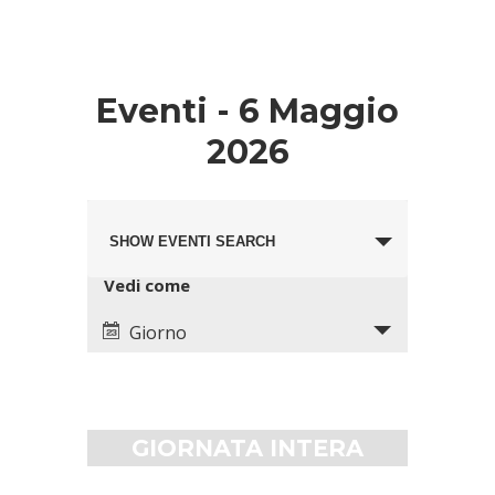
Eventi - 6 Maggio
2026
Eventi
Evento
Search
SHOW EVENTI SEARCH
Views
and
Navigation
Views
Vedi come
Navigation
Giorno
GIORNATA INTERA