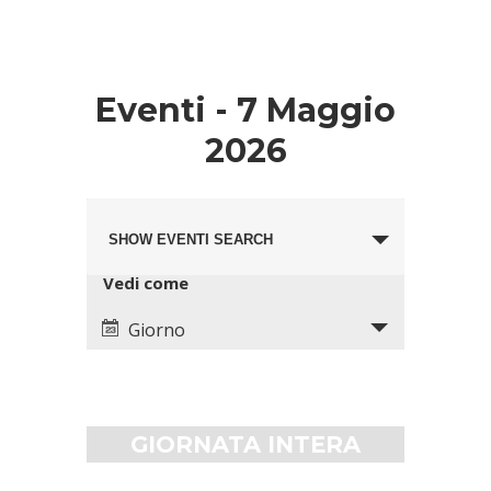
Eventi - 7 Maggio
2026
Eventi
Evento
Search
SHOW EVENTI SEARCH
Views
and
Navigation
Views
Vedi come
Navigation
Giorno
GIORNATA INTERA