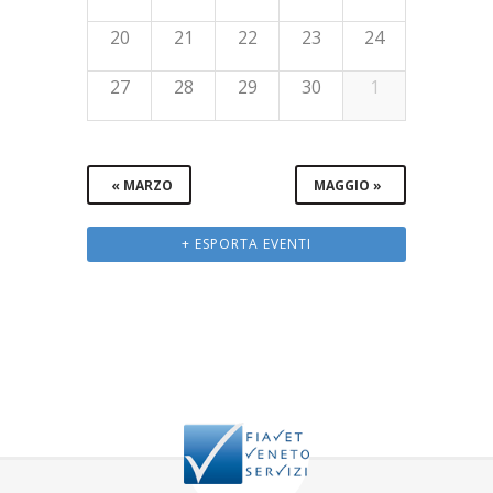
20
21
22
23
24
27
28
29
30
1
«
MARZO
MAGGIO
»
+ ESPORTA EVENTI