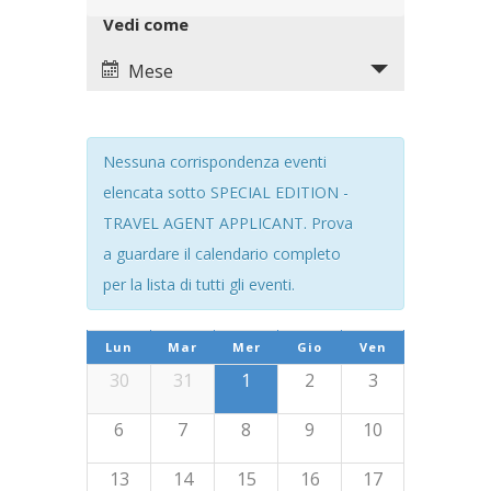
Navigation
Views
Vedi come
Navigation
Mese
Nessuna corrispondenza eventi
elencata sotto SPECIAL EDITION -
TRAVEL AGENT APPLICANT. Prova
a guardare il calendario completo
per la lista di tutti gli eventi.
Calendario
Lun
Mar
Mer
Gio
Ven
di
Calendario
30
31
1
2
3
Eventi
di
6
7
8
9
10
Eventi
13
14
15
16
17