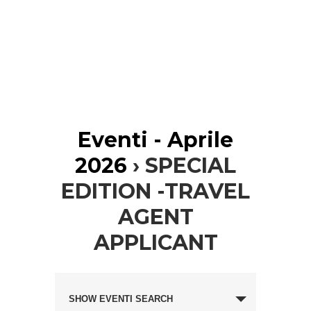
Eventi - Aprile
2026
› SPECIAL
EDITION -TRAVEL
AGENT
APPLICANT
Eventi
Evento
Search
SHOW EVENTI SEARCH
Views
and