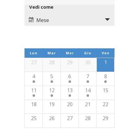
Navigation
Views
Vedi come
Navigation
Mese
Calendario
di
Lun
Mar
Mer
Gio
Ven
Eventi
Calendario
27
28
29
30
1
di
4
5
6
7
8
Eventi
11
12
13
14
15
18
19
20
21
22
25
26
27
28
29