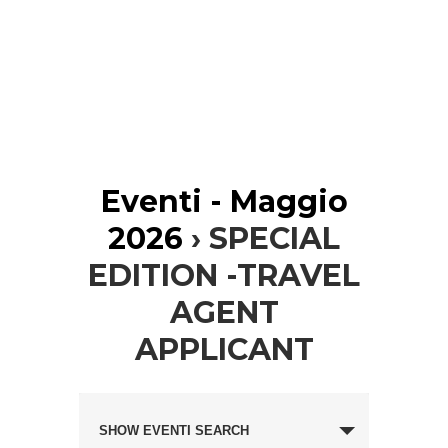
Eventi - Maggio
2026
› SPECIAL
EDITION -TRAVEL
AGENT
APPLICANT
Eventi
Evento
Search
SHOW EVENTI SEARCH
Views
and